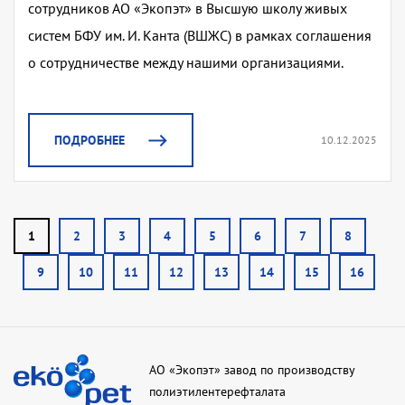
сотрудников АО «Экопэт» в Высшую школу живых
систем БФУ им. И. Канта (ВШЖС) в рамках соглашения
о сотрудничестве между нашими организациями.
ПОДРОБНЕЕ
10.12.2025
1
2
3
4
5
6
7
8
9
10
11
12
13
14
15
16
АО «Экопэт» завод по производству
полиэтилентерефталата