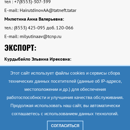
тел : +7(8553)-307-399
E-mail: HairutdinovAA@tatneft.tatar
Милютина Анна Валерьевна:
тел.: (8553) 425-095 доб. 120-066
E-mail: milyutinaav@tcnp.ru
ЭКСПОРТ:
Курдыбайло Эльвина Ирековна:
тел.: Тел.: +7 (8553)-425-095 доб. 120-084
Этот сайт использует файлы cookies и сервисы сбора
E-mail: kurdybailoei@tcnp.ru
технических данных посетителей (данные об IP-адресе,
местоположении и др.) для обеспечения
работоспособности и улучшения качества обслуживания.
2019 АО «Экопэт»
Все материалы данного сайта являются объектами авторского права (в том
Продолжая использовать наш сайт, вы автоматически
числе дизайн). Запрещается копирование, распространение (в том числе путем
копирования на другие сайты и ресурсы в Интернете) или любое иное
соглашаетесь с использованием данных технологий.
использование информации и объектов без предварительного согласия
правообладателя.
СОГЛАСИТЬСЯ