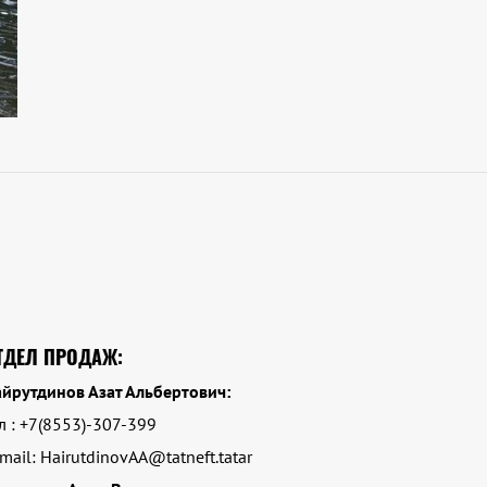
ТДЕЛ ПРОДАЖ:
йрутдинов Азат Альбертович:
л : +7(8553)-307-399
mail: HairutdinovAA@tatneft.tatar