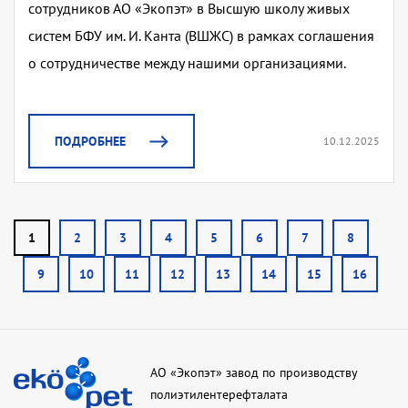
сотрудников АО «Экопэт» в Высшую школу живых
систем БФУ им. И. Канта (ВШЖС) в рамках соглашения
о сотрудничестве между нашими организациями.
ПОДРОБНЕЕ
10.12.2025
1
2
3
4
5
6
7
8
9
10
11
12
13
14
15
16
АО «Экопэт» завод по производству
полиэтилентерефталата