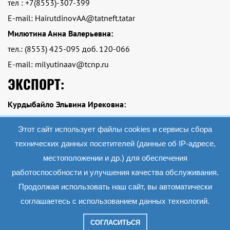
тел : +7(8553)-307-399
E-mail: HairutdinovAA@tatneft.tatar
Милютина Анна Валерьевна:
тел.: (8553) 425-095 доб. 120-066
E-mail: milyutinaav@tcnp.ru
ЭКСПОРТ:
Курдыбайло Эльвина Ирековна:
тел.: Тел.: +7 (8553)-425-095 доб. 120-084
Этот сайт использует файлы cookies и сервисы сбора
E-mail: kurdybailoei@tcnp.ru
технических данных посетителей (данные об IP-адресе,
местоположении и др.) для обеспечения
работоспособности и улучшения качества обслуживания.
2019 АО «Экопэт»
Все материалы данного сайта являются объектами авторского права (в том
Продолжая использовать наш сайт, вы автоматически
числе дизайн). Запрещается копирование, распространение (в том числе путем
копирования на другие сайты и ресурсы в Интернете) или любое иное
соглашаетесь с использованием данных технологий.
использование информации и объектов без предварительного согласия
правообладателя.
СОГЛАСИТЬСЯ