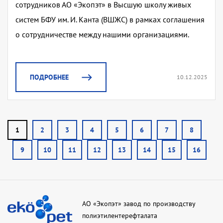
сотрудников АО «Экопэт» в Высшую школу живых
систем БФУ им. И. Канта (ВШЖС) в рамках соглашения
о сотрудничестве между нашими организациями.
ПОДРОБНЕЕ
10.12.2025
1
2
3
4
5
6
7
8
9
10
11
12
13
14
15
16
АО «Экопэт» завод по производству
полиэтилентерефталата