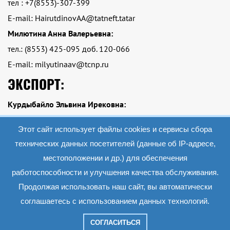
тел : +7(8553)-307-399
E-mail: HairutdinovAA@tatneft.tatar
Милютина Анна Валерьевна:
тел.: (8553) 425-095 доб. 120-066
E-mail: milyutinaav@tcnp.ru
ЭКСПОРТ:
Курдыбайло Эльвина Ирековна:
тел.: Тел.: +7 (8553)-425-095 доб. 120-084
Этот сайт использует файлы cookies и сервисы сбора
E-mail: kurdybailoei@tcnp.ru
технических данных посетителей (данные об IP-адресе,
местоположении и др.) для обеспечения
работоспособности и улучшения качества обслуживания.
2019 АО «Экопэт»
Все материалы данного сайта являются объектами авторского права (в том
Продолжая использовать наш сайт, вы автоматически
числе дизайн). Запрещается копирование, распространение (в том числе путем
копирования на другие сайты и ресурсы в Интернете) или любое иное
соглашаетесь с использованием данных технологий.
использование информации и объектов без предварительного согласия
правообладателя.
СОГЛАСИТЬСЯ