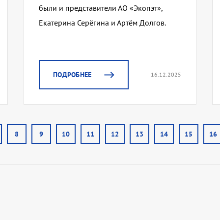
были и представители АО «Экопэт»,
Екатерина Серёгина и Артём Долгов.
ПОДРОБНЕЕ
16.12.2025
8
9
10
11
12
13
14
15
16