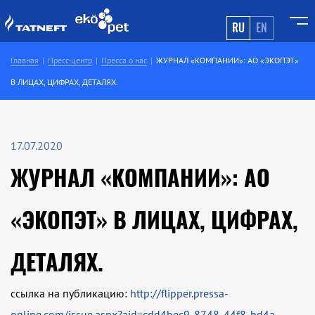
RU
EN
Главная
Пресс-центр
Пресса о нас
ЖУРНАЛ «КОМПАНИИ»: АО «ЭКОПЭТ»
В ЛИЦАХ, ЦИФРАХ, ДЕТАЛЯХ.
17.07.2020
ЖУРНАЛ «КОМПАНИИ»: АО
«ЭКОПЭТ» В ЛИЦАХ, ЦИФРАХ,
ДЕТАЛЯХ.
ссылка на публикацию:
http://flipper.pressa-
online.com/issue.aspx?aid=cdd4bec9-8748-44f8-bd4a-