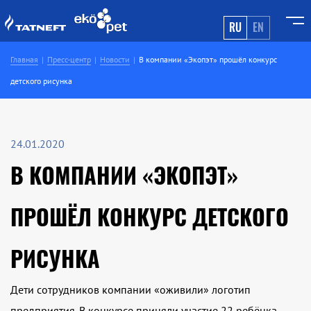
RU
EN
Главная
Пресс-центр
Новости
В компании «Экопэт» прошёл конкурс
детского рисунка
24.01.2020
В КОМПАНИИ «ЭКОПЭТ»
ПРОШЁЛ КОНКУРС ДЕТСКОГО
РИСУНКА
Дети сотрудников компании «оживили» логотип
предприятия. В конкурсе приняли участие 22 ребёнка.