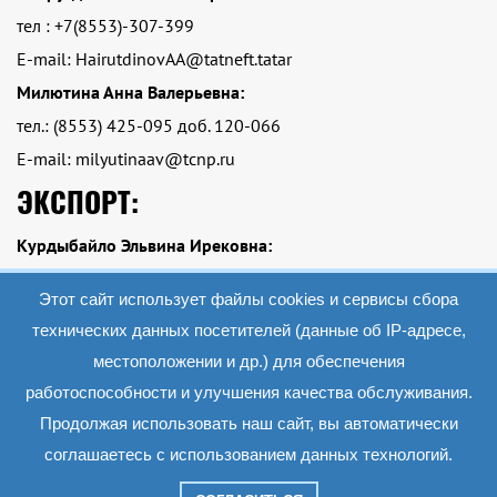
тел : +7(8553)-307-399
E-mail: HairutdinovAA@tatneft.tatar
Милютина Анна Валерьевна:
тел.: (8553) 425-095 доб. 120-066
E-mail: milyutinaav@tcnp.ru
ЭКСПОРТ:
Курдыбайло Эльвина Ирековна:
тел.: Тел.: +7 (8553)-425-095 доб. 120-084
Этот сайт использует файлы cookies и сервисы сбора
E-mail: kurdybailoei@tcnp.ru
технических данных посетителей (данные об IP-адресе,
местоположении и др.) для обеспечения
работоспособности и улучшения качества обслуживания.
2019 АО «Экопэт»
Все материалы данного сайта являются объектами авторского права (в том
Продолжая использовать наш сайт, вы автоматически
числе дизайн). Запрещается копирование, распространение (в том числе путем
копирования на другие сайты и ресурсы в Интернете) или любое иное
соглашаетесь с использованием данных технологий.
использование информации и объектов без предварительного согласия
правообладателя.