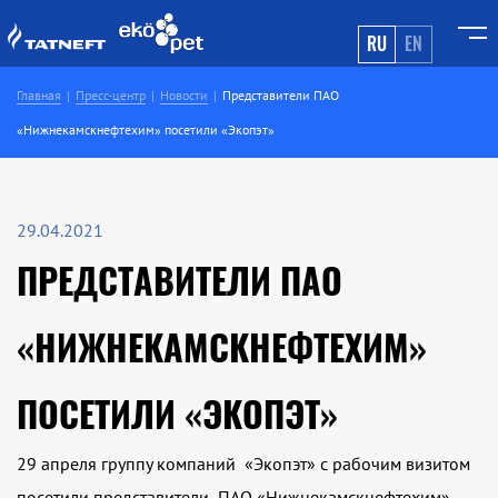
RU
EN
Главная
Пресс-центр
Новости
Представители ПАО
«Нижнекамскнефтехим» посетили «Экопэт»
29.04.2021
ПРЕДСТАВИТЕЛИ ПАО
«НИЖНЕКАМСКНЕФТЕХИМ»
ПОСЕТИЛИ «ЭКОПЭТ»
29 апреля группу компаний «Экопэт» с рабочим визитом
посетили представители ПАО «Нижнекамскнефтехим» -