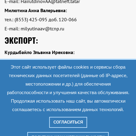
E-mail: HairutdinovAA@tatneft.tatar
Милютина Анна Валерьевна:
тел.: (8553) 425-095 доб. 120-066
E-mail: milyutinaav@tcnp.ru
ЭКСПОРТ:
Курдыбайло Эльвина Ирековна:
тел.: Тел.: +7 (8553)-425-095 доб. 120-084
Этот сайт использует файлы cookies и сервисы сбора
E-mail: kurdybailoei@tcnp.ru
технических данных посетителей (данные об IP-адресе,
местоположении и др.) для обеспечения
работоспособности и улучшения качества обслуживания.
2019 АО «Экопэт»
Все материалы данного сайта являются объектами авторского права (в том
Продолжая использовать наш сайт, вы автоматически
числе дизайн). Запрещается копирование, распространение (в том числе путем
копирования на другие сайты и ресурсы в Интернете) или любое иное
соглашаетесь с использованием данных технологий.
использование информации и объектов без предварительного согласия
правообладателя.
СОГЛАСИТЬСЯ
Сделано в веб-студии "Мультисайт"