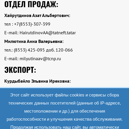
ОТДЕЛ ПРОДАЖ:
Хайрутдинов Азат Альбертович:
тел : +7(8553)-307-399
E-mail: HairutdinovAA@tatneft.tatar
Милютина Анна Валерьевна:
тел.: (8553) 425-095 доб. 120-066
E-mail: milyutinaav@tcnp.ru
ЭКСПОРТ:
Курдыбайло Эльвина Ирековна:
тел.: Тел.: +7 (8553)-425-095 доб. 120-084
Этот сайт использует файлы cookies и сервисы сбора
E-mail: kurdybailoei@tcnp.ru
технических данных посетителей (данные об IP-адресе,
местоположении и др.) для обеспечения
работоспособности и улучшения качества обслуживания.
2019 АО «Экопэт»
Все материалы данного сайта являются объектами авторского права (в том
Продолжая использовать наш сайт, вы автоматически
числе дизайн). Запрещается копирование, распространение (в том числе путем