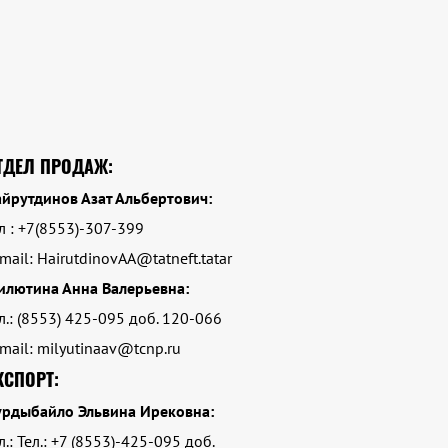
ТДЕЛ ПРОДАЖ:
йрутдинов Азат Альбертович:
л : +7(8553)-307-399
mail: HairutdinovAA@tatneft.tatar
илютина Анна Валерьевна:
л.: (8553) 425-095 доб. 120-066
mail: milyutinaav@tcnp.ru
КСПОРТ:
урдыбайло Эльвина Ирековна:
л.: Тел.: +7 (8553)-425-095 доб.