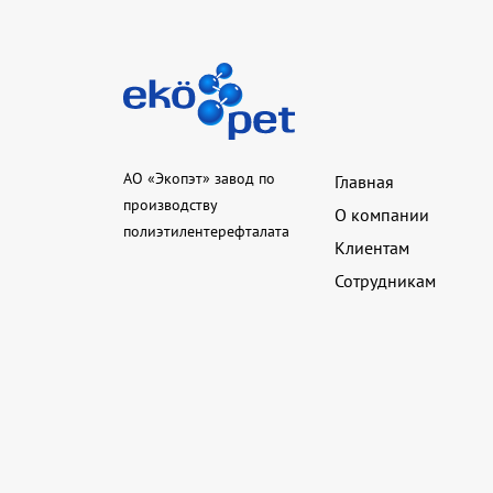
АО «Экопэт» завод по
Главная
производству
О компании
полиэтилентерефталата
Клиентам
Сотрудникам