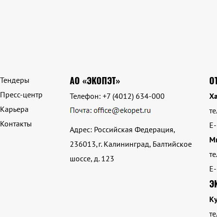
АО «ЭКОПЭТ»
О
Тендеры
Пресс-центр
Телефон:
+7 (4012) 634-000
Ха
Карьера
те
Контакты
E-
Адрес: Российская Федерация,
М
236013,г. Калининград, Балтийское
те
шоссе, д. 123
E-
Э
К
те