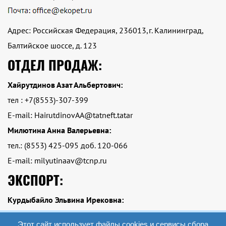
Адрес: Российская Федерация, 236013,г. Калининград,
Балтийское шоссе, д. 123
ОТДЕЛ ПРОДАЖ:
Хайрутдинов Азат Альбертович:
тел : +7(8553)-307-399
E-mail: HairutdinovAA@tatneft.tatar
Милютина Анна Валерьевна:
тел.: (8553) 425-095 доб. 120-066
E-mail: milyutinaav@tcnp.ru
ЭКСПОРТ:
Курдыбайло Эльвина Ирековна:
тел.: Тел.: +7 (8553)-425-095 доб. 120-084
Этот сайт использует файлы cookies и сервисы сбора