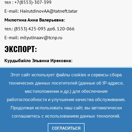
тел : +7(8553)-307-399
E-mail: HairutdinovAA@tatneft.tatar
Милютина Анна Валерьевна:
тел.: (8553) 425-095 доб. 120-066
E-mail: milyutinaav@tcnp.ru
ЭКСПОРТ:
Курдыбайло Эльвина Ирековна:
тел.: Тел.: +7 (8553)-425-095 доб. 120-084
Этот сайт использует файлы cookies и сервисы сбора
E-mail: kurdybailoei@tcnp.ru
технических данных посетителей (данные об IP-адресе,
местоположении и др.) для обеспечения
работоспособности и улучшения качества обслуживания.
2019 АО «Экопэт»
Все материалы данного сайта являются объектами авторского права (в том
Продолжая использовать наш сайт, вы автоматически
числе дизайн). Запрещается копирование, распространение (в том числе путем
копирования на другие сайты и ресурсы в Интернете) или любое иное
соглашаетесь с использованием данных технологий.
использование информации и объектов без предварительного согласия
правообладателя.
СОГЛАСИТЬСЯ