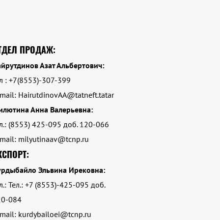
ТДЕЛ ПРОДАЖ:
йрутдинов Азат Альбертович:
л : +7(8553)-307-399
mail: HairutdinovAA@tatneft.tatar
илютина Анна Валерьевна:
л.: (8553) 425-095 доб. 120-066
mail: milyutinaav@tcnp.ru
КСПОРТ:
урдыбайло Эльвина Ирековна:
л.: Тел.: +7 (8553)-425-095 доб.
20-084
mail: kurdybailoei@tcnp.ru