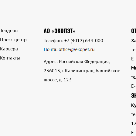
АО «ЭКОПЭТ»
О
Тендеры
Пресс-центр
Телефон:
+7 (4012) 634-000
Ха
Карьера
те
Контакты
E-
Адрес: Российская Федерация,
М
236013,г. Калининград, Балтийское
те
шоссе, д. 123
E-
Э
К
те
1
E-