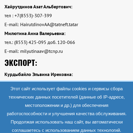
Хайрутдинов Азат Альбертович:
тел : +7(8553)-307-399
E-mail: HairutdinovAA@tatneft.tatar
Милютина Анна Валерьевна:
тел.: (8553) 425-095 доб. 120-066
E-mail: milyutinaav@tcnp.ru
ЭКСПОРТ:
Курдыбайло Эльвина Ирековна:
тел.: Тел.: +7 (8553)-425-095 доб. 120-084
Этот сайт использует файлы cookies и сервисы сбора
E-mail: kurdybailoei@tcnp.ru
технических данных посетителей (данные об IP-адресе,
местоположении и др.) для обеспечения
работоспособности и улучшения качества обслуживания.
2019 АО «Экопэт»
Все материалы данного сайта являются объектами авторского права (в том
Продолжая использовать наш сайт, вы автоматически
числе дизайн). Запрещается копирование, распространение (в том числе путем
копирования на другие сайты и ресурсы в Интернете) или любое иное
соглашаетесь с использованием данных технологий.
использование информации и объектов без предварительного согласия