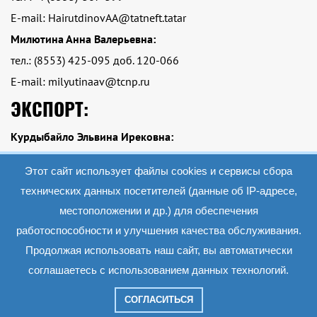
E-mail: HairutdinovAA@tatneft.tatar
Милютина Анна Валерьевна:
тел.: (8553) 425-095 доб. 120-066
E-mail: milyutinaav@tcnp.ru
ЭКСПОРТ:
Курдыбайло Эльвина Ирековна:
тел.: Тел.: +7 (8553)-425-095 доб. 120-084
Этот сайт использует файлы cookies и сервисы сбора
E-mail: kurdybailoei@tcnp.ru
технических данных посетителей (данные об IP-адресе,
местоположении и др.) для обеспечения
работоспособности и улучшения качества обслуживания.
2019 АО «Экопэт»
Все материалы данного сайта являются объектами авторского права (в том
Продолжая использовать наш сайт, вы автоматически
числе дизайн). Запрещается копирование, распространение (в том числе путем
копирования на другие сайты и ресурсы в Интернете) или любое иное
соглашаетесь с использованием данных технологий.
использование информации и объектов без предварительного согласия
правообладателя.
СОГЛАСИТЬСЯ