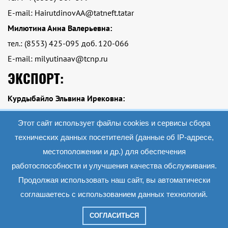
E-mail: HairutdinovAA@tatneft.tatar
Милютина Анна Валерьевна:
тел.: (8553) 425-095 доб. 120-066
E-mail: milyutinaav@tcnp.ru
ЭКСПОРТ:
Курдыбайло Эльвина Ирековна:
тел.: Тел.: +7 (8553)-425-095 доб. 120-084
Этот сайт использует файлы cookies и сервисы сбора
E-mail: kurdybailoei@tcnp.ru
технических данных посетителей (данные об IP-адресе,
местоположении и др.) для обеспечения
работоспособности и улучшения качества обслуживания.
2019 АО «Экопэт»
Все материалы данного сайта являются объектами авторского права (в том
Продолжая использовать наш сайт, вы автоматически
числе дизайн). Запрещается копирование, распространение (в том числе путем
копирования на другие сайты и ресурсы в Интернете) или любое иное
соглашаетесь с использованием данных технологий.
использование информации и объектов без предварительного согласия
правообладателя.
СОГЛАСИТЬСЯ