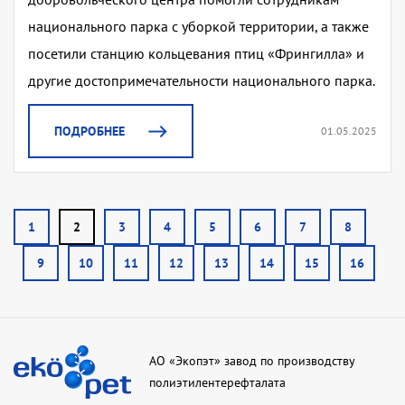
национального парка с уборкой территории, а также
посетили станцию кольцевания птиц «Фрингилла» и
другие достопримечательности национального парка.
ПОДРОБНЕЕ
01.05.2025
1
2
3
4
5
6
7
8
9
10
11
12
13
14
15
16
АО «Экопэт» завод по производству
полиэтилентерефталата